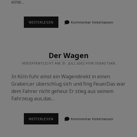
eine…
ÖDIPUS
WEITERLESEN
Kommentar hinterlassen
IN
HAMBURG
Der Wagen
VERÖFFENTLICHT AM 31. JULI 2002 VON SEBASTIAN
In Köln fuhr einst ein Wagendirekt in einen
Graben,er überschlug sich und fing Feuer.Das war
dem Fahrer nicht geheur. Er stieg aus seinem
Fahrzeug aus,das…
DER
WEITERLESEN
Kommentar hinterlassen
WAGEN