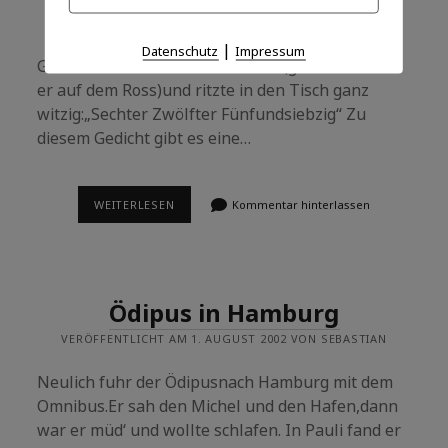
VERÖFFENTLICHT AM 2. AUGUST 2002 VON SEBASTIAN
|
Datenschutz
Impressum
Goethe rannte durch das Schloss(grad noch saß
er auf dem Ross)und ritzte in den Tisch ganz
witzig:„Sechter Zwölfter Fünfundsiebzig“ Zu
diesem Gedicht gibt es eine…
GOETHE
WEITERLESEN
Kommentar hinterlassen
AUF
SCHLOSS
KOCHBERG
Ödipus in Hamburg
VERÖFFENTLICHT AM 1. AUGUST 2002 VON SEBASTIAN
Neulich fuhr der Ödipusnach Hamburg mit dem
Omnibus.Er sah den Michel und den Hafen,dann
war er müd‘ und wollte schlafen. In Pauli fand er