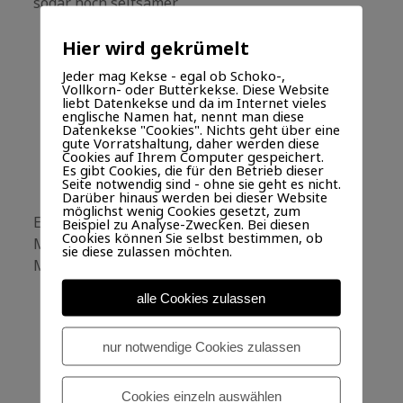
sogar noch seltsamer.
Hier wird gekrümelt
WER
WEITERLESEN
Kommentar hinterlassen
Jeder mag Kekse - egal ob Schoko-,
RUFT
Vollkorn- oder Butterkekse. Diese Website
DA
liebt Datenkekse und da im Internet vieles
AUS
englische Namen hat, nennt man diese
DEM
Datenkekse "Cookies". Nichts geht über eine
WALD?
gute Vorratshaltung, daher werden diese
Der Marder
Cookies auf Ihrem Computer gespeichert.
Es gibt Cookies, die für den Betrieb dieser
Seite notwendig sind - ohne sie geht es nicht.
VERÖFFENTLICHT AM 22. OKTOBER 2011 VON SEBASTIAN
Darüber hinaus werden bei dieser Website
möglichst wenig Cookies gesetzt, zum
Ein Marder der gern Maden magund sich den
Beispiel zu Analyse-Zwecken. Bei diesen
Cookies können Sie selbst bestimmen, ob
Magen stark verdarbmag nunmehr keine
sie diese zulassen möchten.
Madenwegen seinem Magen.
alle Cookies zulassen
Kommentar hinterlassen
nur notwendige Cookies zulassen
Goethe auf Schloss Kochberg
Cookies einzeln auswählen