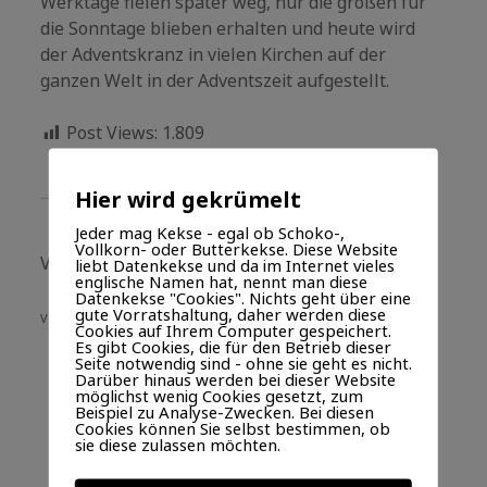
Werktage fielen später weg, nur die großen für
die Sonntage blieben erhalten und heute wird
der Adventskranz in vielen Kirchen auf der
ganzen Welt in der Adventszeit aufgestellt.
Post Views:
1.809
Hier wird gekrümelt
Jeder mag Kekse - egal ob Schoko-,
Vollkorn- oder Butterkekse. Diese Website
Veröffentlicht in
Kirchenjahr
liebt Datenkekse und da im Internet vieles
englische Namen hat, nennt man diese
Datenkekse "Cookies". Nichts geht über eine
gute Vorratshaltung, daher werden diese
VERSCHLAGWORTET MIT
Cookies auf Ihrem Computer gespeichert.
Es gibt Cookies, die für den Betrieb dieser
1. Advent
Advent
Adventskranz
Seite notwendig sind - ohne sie geht es nicht.
Adventszeit
Erster Sonntag im Advent
Darüber hinaus werden bei dieser Website
möglichst wenig Cookies gesetzt, zum
Hamburg
Kerze
Weihnachten
Beispiel zu Analyse-Zwecken. Bei diesen
Cookies können Sie selbst bestimmen, ob
Weihnachtszeit
Wichern
sie diese zulassen möchten.