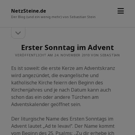
Menü
NetzSteine.de
öffne
Der Blog (und ein wenig mehr) von Sebastian Stein
Seitenleiste
Seitenleiste
öffnen
Erster Sonntag im Advent
VERÖFFENTLICHT AM 24. NOVEMBER 2010 VON SEBASTIAN
Es ist soweit: die erste Kerze am Adventskranz
wird angezündet, die evangelische und
katholische Kirche feiern den Beginn des
Kirchenjahres und je nach Datum kann auch
schon das ein oder andere Türchen am
Adventskalender geöffnet sein.
Der liturgische Name des Ersten Sonntags im
Advent lautet „Ad te levavi“. Der Name kommt
vom Beginn des 25. Psalms: „Zu dir erhebe ich