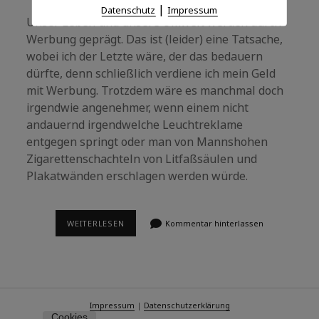
|
Datenschutz
Impressum
Unser Leben und unsere Umwelt werden durch
Werbung geprägt. Das ist (leider) eine Tatsache,
wobei ich der Letzte wäre, der das bedauern
dürfte, denn schließlich verdiene ich mein Geld
mit Werbung. Trotzdem wäre es manchmal doch
irgendwie angenehmer, wenn einem nicht
andauernd irgendwelche Leuchtreklame
entgegen springt oder man von Mannshohen
Zigarettenschachteln von Litfaßsäulen und
Plakatwänden erschlagen werden würde.
WERBUNG
WEITERLESEN
Kommentar hinterlassen
Impressum
|
Datenschutzerklärung
Cookies