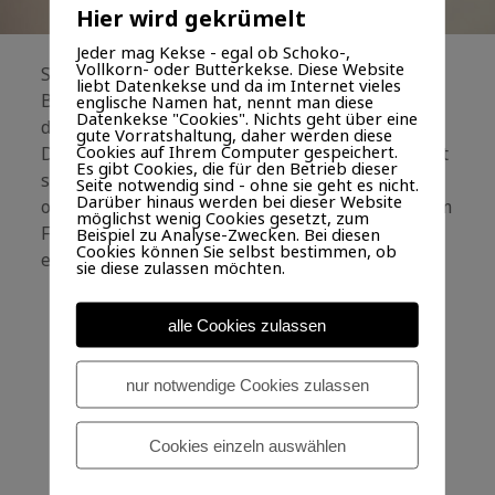
Hier wird gekrümelt
Jeder mag Kekse - egal ob Schoko-,
Vollkorn- oder Butterkekse. Diese Website
So langsam wird es draußen Herbst. Die ersten
liebt Datenkekse und da im Internet vieles
Bäume verlieren ihre Blätter und so werden wir
englische Namen hat, nennt man diese
Datenkekse "Cookies". Nichts geht über eine
die nächsten Monate nur die kahlen Äste sehen.
gute Vorratshaltung, daher werden diese
Cookies auf Ihrem Computer gespeichert.
Dabei können wir aus der Entfernung meist nicht
Es gibt Cookies, die für den Betrieb dieser
sagen, ob der Baum einfach nur im Winterschlaf
Seite notwendig sind - ohne sie geht es nicht.
Darüber hinaus werden bei dieser Website
oder aber tot ist. Das erkennen wir erst wieder im
möglichst wenig Cookies gesetzt, zum
Frühling, wenn der Baum wieder zum Leben
Beispiel zu Analyse-Zwecken. Bei diesen
Cookies können Sie selbst bestimmen, ob
erwacht und neue Blätter bekommt.
sie diese zulassen möchten.
alle Cookies zulassen
LEBEN
WEITERLESEN
Kommentar hinterlassen
UND
TOD
nur notwendige Cookies zulassen
Werbung
Cookies einzeln auswählen
VERÖFFENTLICHT AM 16. MAI 2009 VON SEBASTIAN