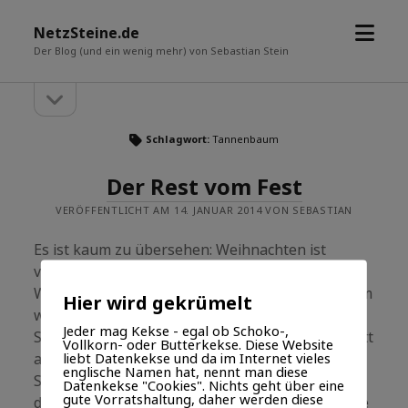
Menü
NetzSteine.de
öffne
Der Blog (und ein wenig mehr) von Sebastian Stein
Seitenleiste
Seitenleiste
öffnen
Schlagwort:
Tannenbaum
Der Rest vom Fest
VERÖFFENTLICHT AM 14. JANUAR 2014 VON SEBASTIAN
Es ist kaum zu übersehen: Weihnachten ist
vorbei. Die Beleuchtung von Häusern,
Wohnungen, Fenstern, Bäumen u.ä. wird langsam
Hier wird gekrümelt
weniger und Lebkuchen, Spekulatius und
Jeder mag Kekse - egal ob Schoko-,
Schoko-Weihnachtsmänner sind nahezu komplett
Vollkorn- oder Butterkekse. Diese Website
liebt Datenkekse und da im Internet vieles
aus den Supermärkten verschwunden. Die
englische Namen hat, nennt man diese
Spenden-Marathons und -Galas sind vorbei und
Datenkekse "Cookies". Nichts geht über eine
gute Vorratshaltung, daher werden diese
die Weihnachtsbaum-Verkaufsstände haben ihre