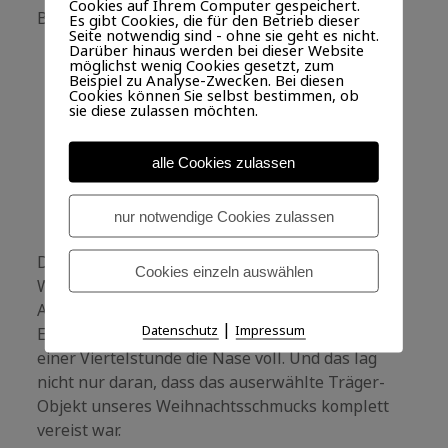
Cookies auf Ihrem Computer gespeichert.
Baustellen-artigen Gitterwände abgeräumt.
Es gibt Cookies, die für den Betrieb dieser
Seite notwendig sind - ohne sie geht es nicht.
Darüber hinaus werden bei dieser Website
möglichst wenig Cookies gesetzt, zum
Beispiel zu Analyse-Zwecken. Bei diesen
DER
WEITERLESEN
Kommentar hinterlassen
Cookies können Sie selbst bestimmen, ob
REST
sie diese zulassen möchten.
VOM
FEST
alle Cookies zulassen
O Tannenbaum
nur notwendige Cookies zulassen
VERÖFFENTLICHT AM 23. DEZEMBER 2010 VON SEBASTIAN
Das alljährliche Ritual des
Cookies einzeln auswählen
Weihnachtsbaumsaufstellens ist eine jener
Aktionen, die ich eigentlich ganz gerne mache.
|
Datenschutz
Impressum
Eigentlich. Dieses Jahr hatte ich bereits nach
einer Viertelstunde die Nase voll. Und das lag
nicht nur daran, dass das auserwählte Träger-
Objekt unseres Weihnachtsschmucks komplett
vereist war.