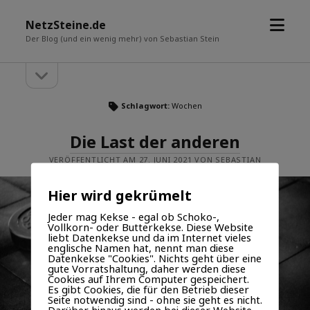
Menü
NetzSteine.de
öffne
Der Blog (und ein wenig mehr) von Sebastian Stein
Seitenleiste
Seitenleiste
öffnen
Schlagwort:
Wochen
Die Last der anderen
VERÖFFENTLICHT AM 27. JUNI 2021 VON SEBASTIAN
Hier wird gekrümelt
Jeder mag Kekse - egal ob Schoko-,
Vollkorn- oder Butterkekse. Diese Website
liebt Datenkekse und da im Internet vieles
englische Namen hat, nennt man diese
Datenkekse "Cookies". Nichts geht über eine
gute Vorratshaltung, daher werden diese
Cookies auf Ihrem Computer gespeichert.
Es gibt Cookies, die für den Betrieb dieser
Seite notwendig sind - ohne sie geht es nicht.
Darüber hinaus werden bei dieser Website