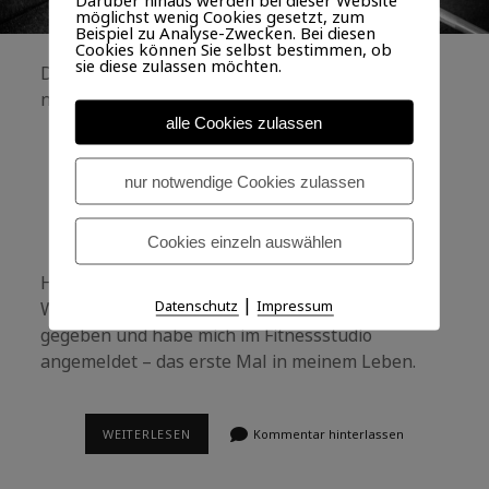
möglichst wenig Cookies gesetzt, zum
Beispiel zu Analyse-Zwecken. Bei diesen
Cookies können Sie selbst bestimmen, ob
sie diese zulassen möchten.
Der Wochenspruch für den heutigen 4. Sonntag
nach Trinitatis steht im Galaterbrief:
alle Cookies zulassen
Einer trage des andern Last, so werdet
ihr das Gesetz Christi erfüllen.
nur notwendige Cookies zulassen
Galter 6,2
Cookies einzeln auswählen
Halten Sie sich fit? Ich habe mir vor einigen
|
Datenschutz
Impressum
Wochen selbst einen Tritt in den Allerwertesten
gegeben und habe mich im Fitnessstudio
angemeldet – das erste Mal in meinem Leben.
DIE
WEITERLESEN
Kommentar hinterlassen
LAST
DER
ANDEREN