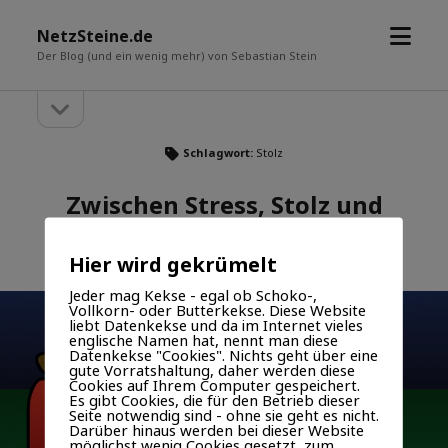
Menü
NetzSteine.de
öffne
Der Blog (und ein wenig mehr) von Sebastian Stein
Seitenleiste
Seitenleiste
öffnen
Schlagwort:
Stolz
Zwischen Stress, Stolz und
Horror
Hier wird gekrümelt
VERÖFFENTLICHT AM 4. DEZEMBER 2019 VON SEBASTIAN
Jeder mag Kekse - egal ob Schoko-,
Vollkorn- oder Butterkekse. Diese Website
liebt Datenkekse und da im Internet vieles
englische Namen hat, nennt man diese
Datenkekse "Cookies". Nichts geht über eine
gute Vorratshaltung, daher werden diese
Cookies auf Ihrem Computer gespeichert.
Es gibt Cookies, die für den Betrieb dieser
Seite notwendig sind - ohne sie geht es nicht.
Darüber hinaus werden bei dieser Website
möglichst wenig Cookies gesetzt, zum