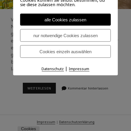
sie diese zulassen möchten.
Vor einiger Zeit bin ich über einen damaligen
alle Cookies zulassen
Newcomer in der christlichen Musikszene
gestolpert:
Bastian Benoa
. Es war gerade sein
nur notwendige Cookies zulassen
erstes Album erschienen; bei YouTube wurde mir
ein Video von ihm in den Stream gespielt. Sehr
Cookies einzeln auswählen
gefühlvolle, christliche Popmusik. Ich war
begeistert und kaufte mir das Album. Seitdem
|
läuft es bei mir regelmäßig rauf und runter.
Datenschutz
Impressum
NIEMALS
WEITERLESEN
Kommentar hinterlassen
Impressum
|
Datenschutzerklärung
Cookies