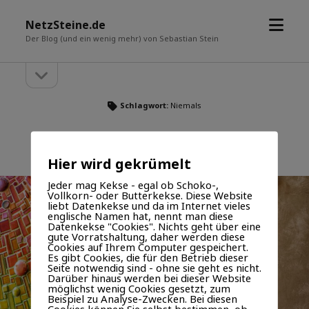
Menü
NetzSteine.de
öffne
Der Blog (und ein wenig mehr) von Sebastian Stein
Seitenleiste
Seitenleiste
öffnen
Schlagwort:
Niemals
Niemals
VERÖFFENTLICHT AM 24. SEPTEMBER 2022 VON SEBASTIAN
Hier wird gekrümelt
Jeder mag Kekse - egal ob Schoko-,
Vollkorn- oder Butterkekse. Diese Website
liebt Datenkekse und da im Internet vieles
englische Namen hat, nennt man diese
Datenkekse "Cookies". Nichts geht über eine
gute Vorratshaltung, daher werden diese
Cookies auf Ihrem Computer gespeichert.
Es gibt Cookies, die für den Betrieb dieser
Seite notwendig sind - ohne sie geht es nicht.
Darüber hinaus werden bei dieser Website
möglichst wenig Cookies gesetzt, zum
Beispiel zu Analyse-Zwecken. Bei diesen
Cookies können Sie selbst bestimmen, ob