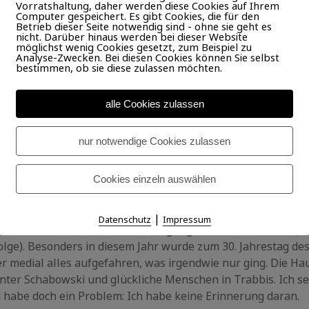
Vorratshaltung, daher werden diese Cookies auf Ihrem
Computer gespeichert. Es gibt Cookies, die für den
Betrieb dieser Seite notwendig sind - ohne sie geht es
nicht. Darüber hinaus werden bei dieser Website
möglichst wenig Cookies gesetzt, zum Beispiel zu
Analyse-Zwecken. Bei diesen Cookies können Sie selbst
bestimmen, ob sie diese zulassen möchten.
alle Cookies zulassen
nur notwendige Cookies zulassen
Cookies einzeln auswählen
|
Datenschutz
Impressum
ert Deutschland die Wiedervereinigung und den Mauerfall (lu
olge). Besonders in diesem Jahr wurde zum 30. Jahrestag de
 medial alles aufgefahren, was irgendwie nur ging. Die Hau
nter Schabowski und glückliche Menschen in Trabbis. Ich se
 habe doch ein Problem: Ich habe keine Erinnerung daran.