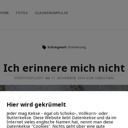
HOME
FOTOS
GLAUBENSIMPULSE
KA
Schlagwort:
Erinnerung
Seit 2007 schreibe ich an diesem Blog - mal mehr, mal weniger
konsequent. Ich bin Christ, Familienvater (1 Frau, 3 Söhne) und
Ste
mache beruflich "irgendwas mit Medien" im kirchlichen
Gla
Bereich. Wenn ich Musik mache, veröffentliche ich diese unter
Ich erinnere mich nicht
www.felsenmusik.de
.
Fot
Ged
VERÖFFENTLICHT AM 11. NOVEMBER 2019 VON SEBASTIAN
Auf
Hier wird gekrümelt
Jeder mag Kekse - egal ob Schoko-, Vollkorn- oder
Butterkekse. Diese Website liebt Datenkekse und da im
Internet vieles englische Namen hat, nennt man diese
Datenkekse "Cookies". Nichts geht über eine gute