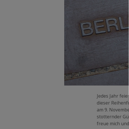
Jedes Jahr fei
dieser Reihenf
am 9. November
stotternder Gü
freue mich und