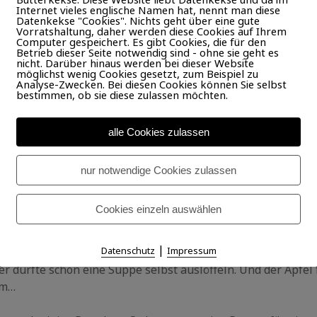
Internet vieles englische Namen hat, nennt man diese
Datenkekse "Cookies". Nichts geht über eine gute
Vorratshaltung, daher werden diese Cookies auf Ihrem
Computer gespeichert. Es gibt Cookies, die für den
Betrieb dieser Seite notwendig sind - ohne sie geht es
nicht. Darüber hinaus werden bei dieser Website
möglichst wenig Cookies gesetzt, zum Beispiel zu
Analyse-Zwecken. Bei diesen Cookies können Sie selbst
bestimmen, ob sie diese zulassen möchten.
alle Cookies zulassen
nur notwendige Cookies zulassen
Cookies einzeln auswählen
ter Leser, schon einmal die Nahrhaftigkeit der deutschen Sp
|
Datenschutz
Impressum
äufig geht es für uns um die Wurst, das Huhn wird in der Pf
r durfte schon eine Suppe selbst auslöffeln. Und der Apfel f
mm…