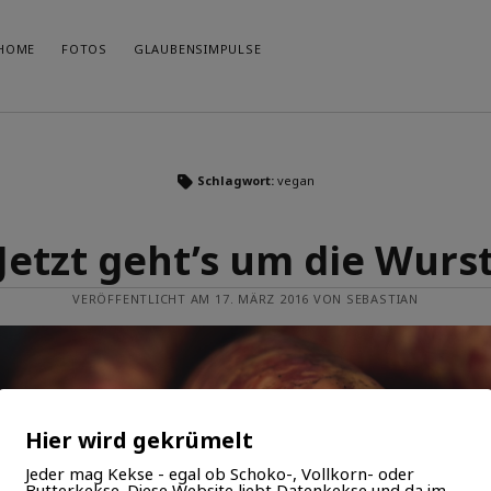
HOME
FOTOS
GLAUBENSIMPULSE
KA
Schlagwort:
vegan
Seit 2007 schreibe ich an diesem Blog - mal mehr, mal weniger
konsequent. Ich bin Christ, Familienvater (1 Frau, 3 Söhne) und
Ste
mache beruflich "irgendwas mit Medien" im kirchlichen
Gla
Bereich. Wenn ich Musik mache, veröffentliche ich diese unter
Jetzt geht’s um die Wurs
www.felsenmusik.de
.
Fot
Ged
VERÖFFENTLICHT AM 17. MÄRZ 2016 VON SEBASTIAN
Auf
Hier wird gekrümelt
Jeder mag Kekse - egal ob Schoko-, Vollkorn- oder
Butterkekse. Diese Website liebt Datenkekse und da im